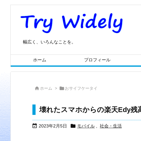
幅広く、いろんなことを。
ホーム
プロフィール


ホーム
>
おサイフケータイ
壊れたスマホからの楽天Edy残


2023年2月5日
モバイル
,
社会・生活