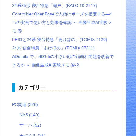
24系25形 寝台特急「瀬戸」(KATO 10-2219)
ControlNet OpenPoseで人物のポーズを指定する―4
つの実例で使い方と効果を確認 ～ 画像生成AI実験メ
モ ⑤
EF81と24系 寝台特急「あけぼの」(TOMIX 7120)
24系 寝台特急「あけぼの」(TOMIX 97611)
ADetailerで、SD1.5の小さい顔の顔崩れ問題を改善で
きるか ～ 画像生成AI実験メモ ④-2
カテゴリー
PC関連
(326)
NAS
(140)
サーバ
(52)
モバイル
(31)