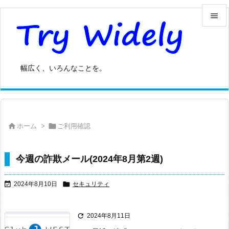


メニュ

幅広く、いろんなことを。
サイド

前へ



ホーム
>
ご利用確認
次へ

検索
今週の詐欺メール(2024年8月第2週)


2024年8月10日
セキュリティ

2024年8月11日