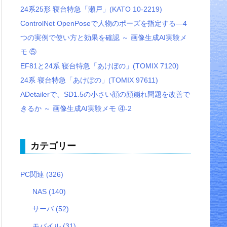
24系25形 寝台特急「瀬戸」(KATO 10-2219)
ControlNet OpenPoseで人物のポーズを指定する―4
つの実例で使い方と効果を確認 ～ 画像生成AI実験メ
モ ⑤
EF81と24系 寝台特急「あけぼの」(TOMIX 7120)
24系 寝台特急「あけぼの」(TOMIX 97611)
ADetailerで、SD1.5の小さい顔の顔崩れ問題を改善で
きるか ～ 画像生成AI実験メモ ④-2
カテゴリー
PC関連
(326)
NAS
(140)
サーバ
(52)
モバイル
(31)