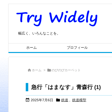
幅広く、いろんなことを。
ホーム
プロフィール


ホーム
>
のびのびカーペット
急行「はまなす」青森行 (1)


2025年7月6日
鉄道
,
鉄道模型