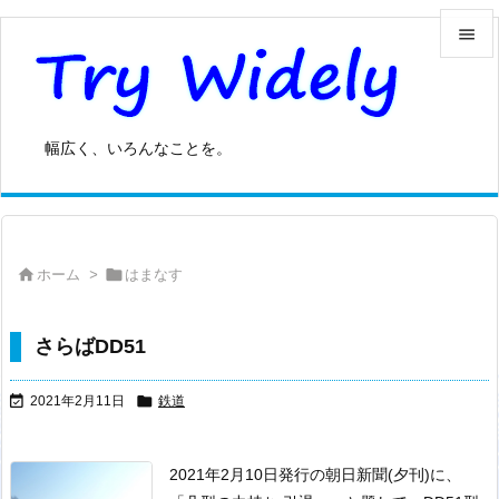


メニュ

幅広く、いろんなことを。
サイド

前へ



ホーム
>
はまなす
次へ

検索
さらばDD51


2021年2月11日
鉄道
2021年2月10日発行の朝日新聞(夕刊)に、