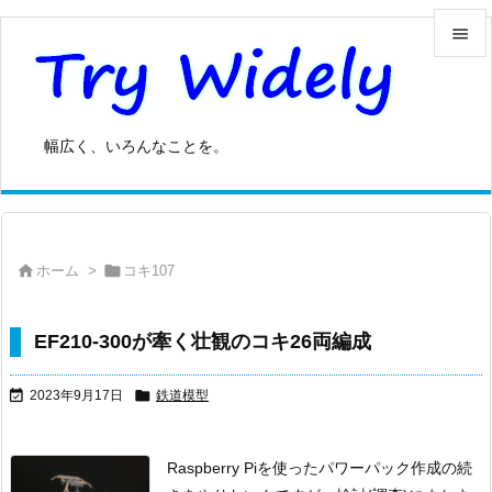


メニュ

幅広く、いろんなことを。
サイド

前へ



ホーム
>
コキ107
次へ

検索
EF210-300が牽く壮観のコキ26両編成


2023年9月17日
鉄道模型
Raspberry Piを使ったパワーパック作成の続