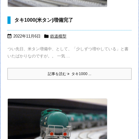
タキ1000(米タン)増備完了


2022年11月6日
鉄道模型
つい先日、米タン増備中、として、「少しずつ増やしている」と書
いたばかりなのですが。。 一気 ...
記事を読む
タキ1000 ...