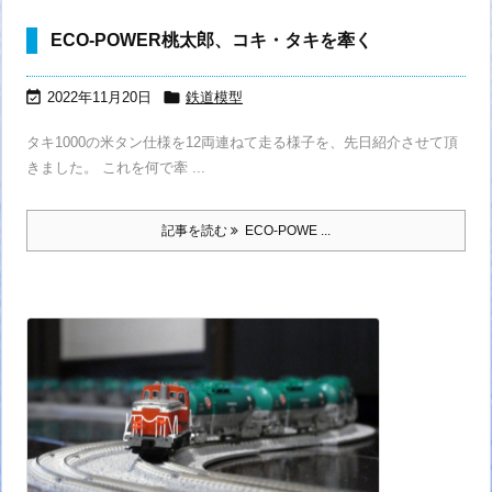
ECO-POWER桃太郎、コキ・タキを牽く


2022年11月20日
鉄道模型
タキ1000の米タン仕様を12両連ねて走る様子を、先日紹介させて頂
きました。 これを何で牽 ...
記事を読む
ECO-POWE ...