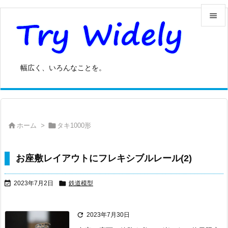


メニュ

幅広く、いろんなことを。
サイド

前へ



ホーム
>
タキ1000形
次へ

検索
お座敷レイアウトにフレキシブルレール(2)


2023年7月2日
鉄道模型

2023年7月30日