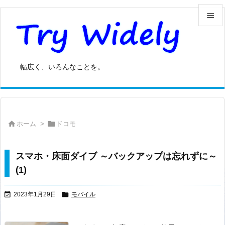


メニュ

幅広く、いろんなことを。
サイド

前へ



ホーム
>
ドコモ
次へ

検索
スマホ・床面ダイブ ～バックアップは忘れずに～
(1)


2023年1月29日
モバイル