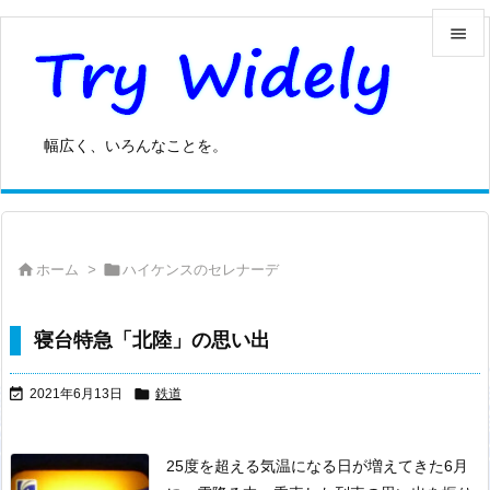


メニュ

幅広く、いろんなことを。
サイド

前へ



ホーム
>
ハイケンスのセレナーデ
次へ

検索
寝台特急「北陸」の思い出


2021年6月13日
鉄道
25度を超える気温になる日が増えてきた6月