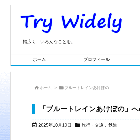
幅広く、いろんなことを。
ホーム
プロフィール


ホーム
>
ブルートレインあけぼの
「ブルートレインあけぼの」へ


2025年10月19日
旅行・交通
,
鉄道