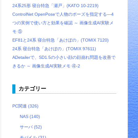
24系25形 寝台特急「瀬戸」(KATO 10-2219)
ControlNet OpenPoseで人物のポーズを指定する―4
つの実例で使い方と効果を確認 ～ 画像生成AI実験メ
モ ⑤
EF81と24系 寝台特急「あけぼの」(TOMIX 7120)
24系 寝台特急「あけぼの」(TOMIX 97611)
ADetailerで、SD1.5の小さい顔の顔崩れ問題を改善で
きるか ～ 画像生成AI実験メモ ④-2
カテゴリー
PC関連
(326)
NAS
(140)
サーバ
(52)
モバイル
(31)