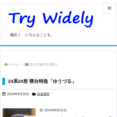


メニュ

幅広く、いろんなことを。
サイド

前へ



ホーム
>
北の夕鶴2/3の殺人
次へ

検索
24系24形 寝台特急「ゆうづる」


2024年8月18日
鉄道模型

2024年8月21日