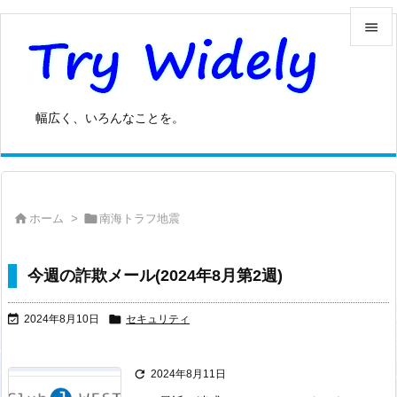


メニュ

幅広く、いろんなことを。
サイド

前へ



ホーム
>
南海トラフ地震
次へ

検索
今週の詐欺メール(2024年8月第2週)


2024年8月10日
セキュリティ

2024年8月11日