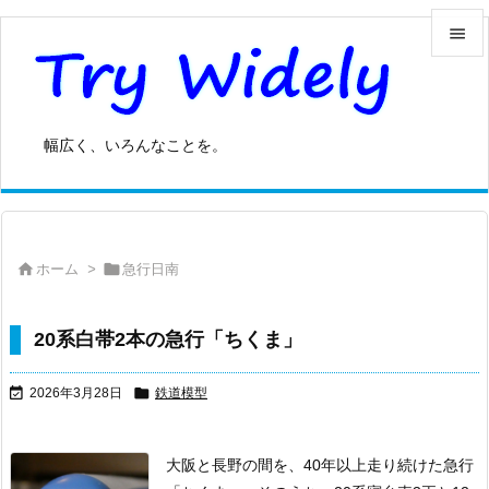


メニュ

幅広く、いろんなことを。
サイド

前へ



ホーム
>
急行日南
次へ

検索
20系白帯2本の急行「ちくま」


2026年3月28日
鉄道模型
大阪と長野の間を、40年以上走り続けた急行