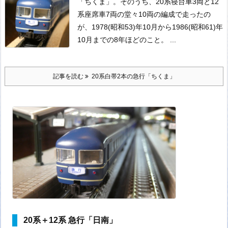
「ちくま」。
そのうち、20系寝台車3両と12
系座席車7両の堂々10両の編成で走ったの
が、1978(昭和53)年10月から1986(昭和61)年
10月までの8年ほどのこと。 ...
記事を読む
20系白帯2本の急行「ちくま」
20系＋12系 急行「日南」