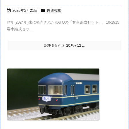


2025年3月21日
鉄道模型
昨年(2024年)末に発売されたKATOの「客車編成セット」、10-1915
客車編成セッ ...
記事を読む
20系＋12 ...