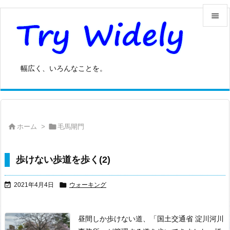


メニュ

幅広く、いろんなことを。
サイド

前へ



ホーム
>
毛馬閘門
次へ

検索
歩けない歩道を歩く(2)


2021年4月4日
ウォーキング
昼間しか歩けない道、「国土交通省 淀川河川