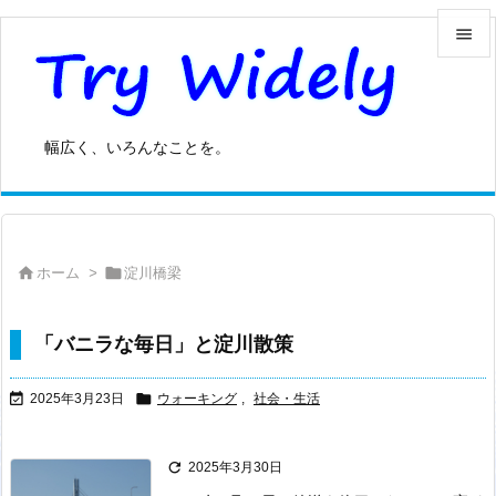


メニュ

幅広く、いろんなことを。
サイド

前へ



ホーム
>
淀川橋梁
次へ

検索
「バニラな毎日」と淀川散策


2025年3月23日
ウォーキング
,
社会・生活

2025年3月30日