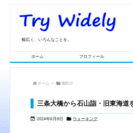
幅広く、いろんなことを。
ホーム
プロフィール


ホーム
>
瀬田川
三条大橋から石山詣・旧東海道


2024年6月8日
ウォーキング