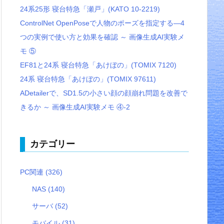
24系25形 寝台特急「瀬戸」(KATO 10-2219)
ControlNet OpenPoseで人物のポーズを指定する―4
つの実例で使い方と効果を確認 ～ 画像生成AI実験メ
モ ⑤
EF81と24系 寝台特急「あけぼの」(TOMIX 7120)
24系 寝台特急「あけぼの」(TOMIX 97611)
ADetailerで、SD1.5の小さい顔の顔崩れ問題を改善で
きるか ～ 画像生成AI実験メモ ④-2
カテゴリー
PC関連
(326)
NAS
(140)
サーバ
(52)
モバイル
(31)