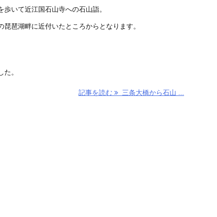
を歩いて近江国石山寺への石山詣。
の琵琶湖畔に近付いたところからとなります。
。
した。
記事を読む
三条大橋から石山 ...