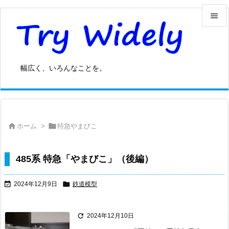


メニュ

幅広く、いろんなことを。
サイド

前へ



ホーム
>
特急やまびこ
次へ

検索
485系 特急「やまびこ」（後編）


2024年12月9日
鉄道模型

2024年12月10日