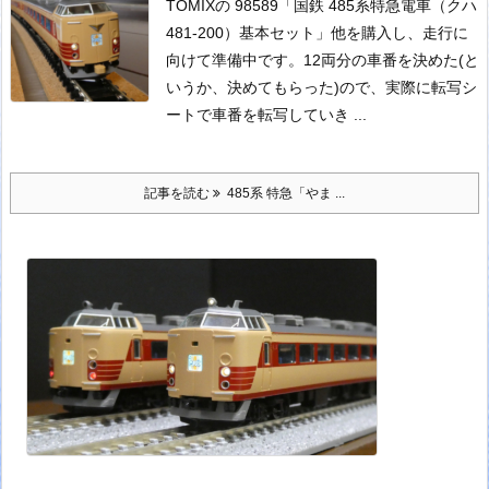
TOMIXの 98589「国鉄 485系特急電車（クハ
481-200）基本セット」他を購入し、走行に
向けて準備中です。
12両分の車番を決めた(と
いうか、決めてもらった)ので、実際に転写シ
ートで車番を転写していき ...
記事を読む
485系 特急「やま ...