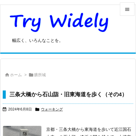


メニュ

幅広く、いろんなことを。
サイド

前へ



ホーム
>
膳所城
次へ

検索
三条大橋から石山詣・旧東海道を歩く（その4）


2024年6月8日
ウォーキング
京都・三条大橋から東海道を歩いて近江国石