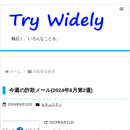


メニュ

幅広く、いろんなことを。
サイド

前へ



ホーム
>
自動退会処理
次へ

検索
今週の詐欺メール(2024年8月第2週)


2024年8月10日
セキュリティ

2024年8月11日