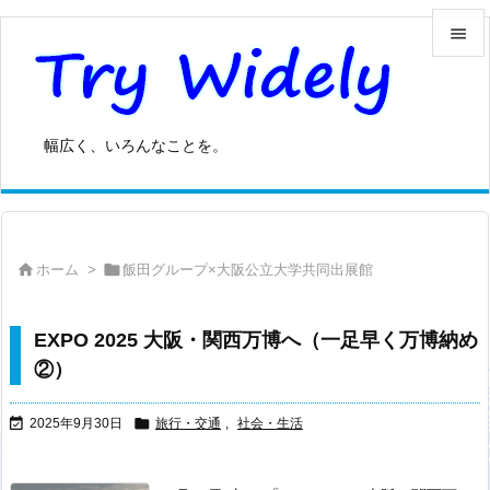


メニュ

幅広く、いろんなことを。
サイド

前へ



ホーム
>
飯田グループ×大阪公立大学共同出展館
次へ

検索
EXPO 2025 大阪・関西万博へ（一足早く万博納め
②）


2025年9月30日
旅行・交通
,
社会・生活