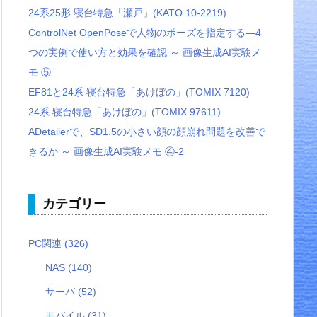
24系25形 寝台特急「瀬戸」(KATO 10-2219)
ControlNet OpenPoseで人物のポーズを指定する―4
つの実例で使い方と効果を確認 ～ 画像生成AI実験メ
モ ⑤
EF81と24系 寝台特急「あけぼの」(TOMIX 7120)
24系 寝台特急「あけぼの」(TOMIX 97611)
ADetailerで、SD1.5の小さい顔の顔崩れ問題を改善で
きるか ～ 画像生成AI実験メモ ④-2
カテゴリー
PC関連
(326)
NAS
(140)
サーバ
(52)
モバイル
(31)