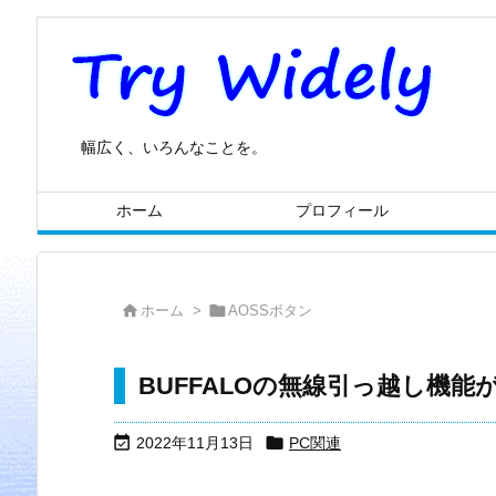
幅広く、いろんなことを。
ホーム
プロフィール


ホーム
>
AOSSボタン
BUFFALOの無線引っ越し機


2022年11月13日
PC関連