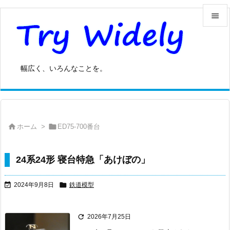


メニュ

幅広く、いろんなことを。
サイド

前へ



ホーム
>
ED75-700番台
次へ

検索
24系24形 寝台特急「あけぼの」


2024年9月8日
鉄道模型

2026年7月25日