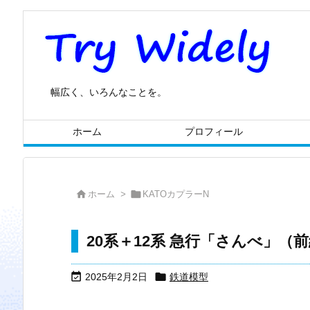
幅広く、いろんなことを。
ホーム
プロフィール


ホーム
>
KATOカプラーN
20系＋12系 急行「さんべ」（


2025年2月2日
鉄道模型