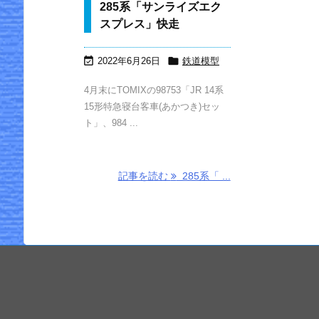
285系「サンライズエク
スプレス」快走


2022年6月26日
鉄道模型
4月末にTOMIXの98753「JR 14系
15形特急寝台客車(あかつき)セッ
ト」、984 ...
記事を読む
285系「 ...