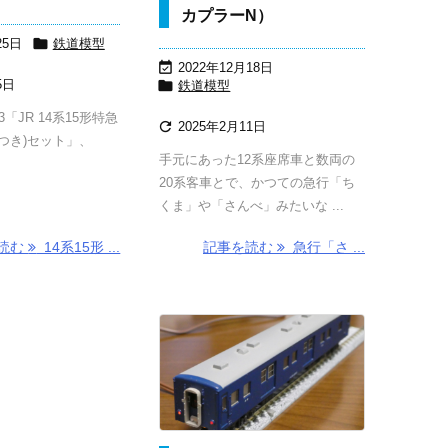
カプラーN）

25日
鉄道模型

2022年12月18日
5日

鉄道模型
53「JR 14系15形特急

2025年2月11日
つき)セット」、
手元にあった12系座席車と数両の
20系客車とで、かつての急行「ち
くま」や「さんべ」みたいな ...
読む
14系15形 ...
記事を読む
急行「さ ...