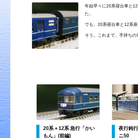
年始早々に20系寝台車と
た。
でも、20系寝台車と12
そう。これまで、手持ちの車
20系＋12系 急行「かい
夜行鈍
もん」(前編)
ニ50