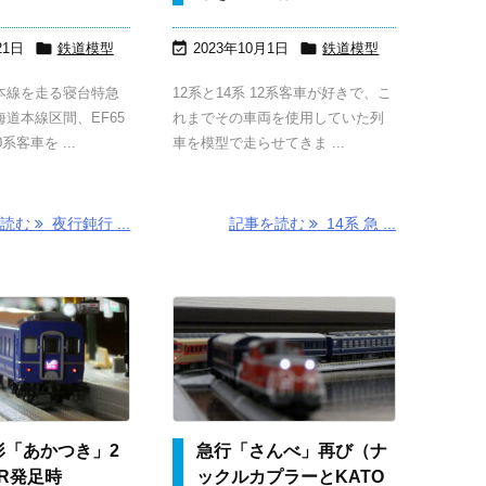



21日
鉄道模型
2023年10月1日
鉄道模型
本線を走る寝台特急
12系と14系 12系客車が好きで、こ
道本線区間、EF65
れまでその車両を使用していた列
系客車を ...
車を模型で走らせてきま ...
を読む
夜行鈍行 ...
記事を読む
14系 急 ...
5形「あかつき」2
急行「さんべ」再び（ナ
JR発足時
ックルカプラーとKATO