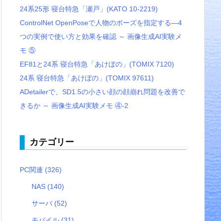
24系25形 寝台特急「瀬戸」(KATO 10-2219)
ControlNet OpenPoseで人物のポーズを指定する―4
つの実例で使い方と効果を確認 ～ 画像生成AI実験メ
モ ⑤
EF81と24系 寝台特急「あけぼの」(TOMIX 7120)
24系 寝台特急「あけぼの」(TOMIX 97611)
ADetailerで、SD1.5の小さい顔の顔崩れ問題を改善で
きるか ～ 画像生成AI実験メモ ④-2
カテゴリー
PC関連
(326)
NAS
(140)
サーバ
(52)
モバイル
(31)