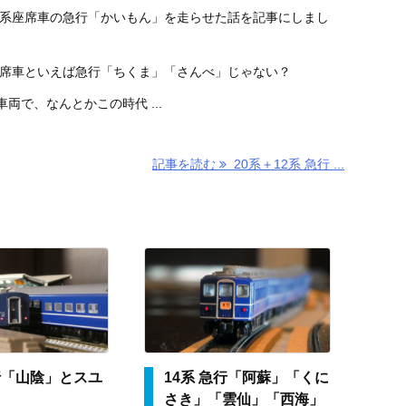
12系座席車の急行「かいもん」を走らせた話を記事にしまし
系座席車といえば急行「ちくま」「さんべ」じゃない？
両で、なんとかこの時代 ...
記事を読む
20系＋12系 急行 ...
行「山陰」とスユ
14系 急行「阿蘇」「くに
さき」「雲仙」「西海」