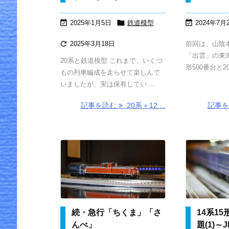



2025年1月5日
鉄道模型
2024年7月

2025年3月18日
前回は、山陰
「出雲」の東海
20系と鉄道模型 これまで、いくつ
形500番台と20
もの列車編成を走らせて楽しんで
いましたが、実は保有してい ...
記事を読む
20系＋12 ...
記事
続・急行「ちくま」「さ
14系1
んべ」
題(1)～