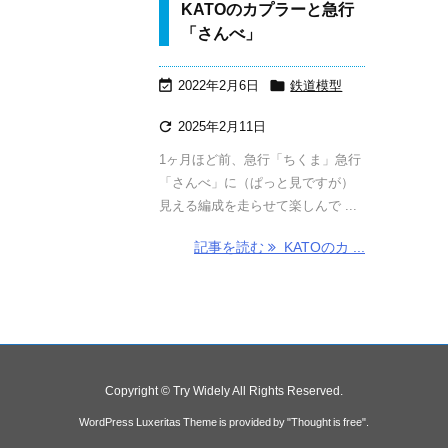
KATOのカプラーと急行
「さんべ」


2022年2月6日
鉄道模型

2025年2月11日
1ヶ月ほど前、急行「ちくま」急行
「さんべ」に（ぱっと見ですが）
見える編成を走らせて楽しんで ...
記事を読む
KATOのカ ...
Copyright ©
Try Widely
All Rights Reserved.
WordPress Luxeritas Theme is provided by "
Thought is free
".