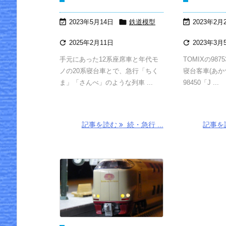



2023年5月14日
鉄道模型
2023年2月


2025年2月11日
2023年3月
手元にあった12系座席車と年代モ
TOMIXの987
ノの20系寝台車とで、急行「ちく
寝台客車(あか
ま」「さんべ」のような列車 ...
98450「J ...
記事を読む
続・急行 ...
記事を