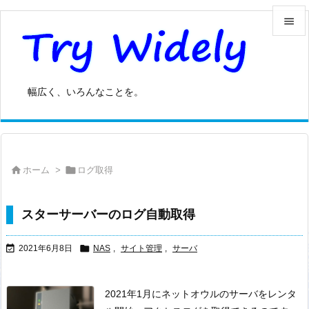


メニュ

幅広く、いろんなことを。
サイド

前へ



ホーム
>
ログ取得
次へ

検索
スターサーバーのログ自動取得


2021年6月8日
NAS
,
サイト管理
,
サーバ
2021年1月にネットオウルのサーバをレンタ