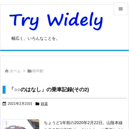


メニュ

幅広く、いろんなことを。
サイド

前へ



ホーム
>
特牛駅
次へ

検索
「○○のはなし」の乗車記録(その2)


2021年2月23日
鉄道
ちょうど1年前の2020年2月22日。
山陰本線