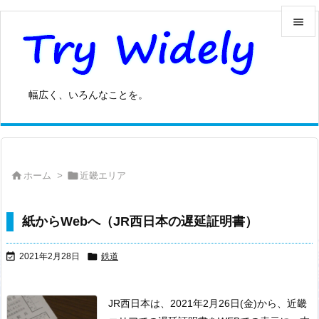


メニュ

幅広く、いろんなことを。
サイド

前へ



ホーム
>
近畿エリア
次へ

検索
紙からWebへ（JR西日本の遅延証明書）


2021年2月28日
鉄道
JR西日本は、2021年2月26日(金)から、近畿