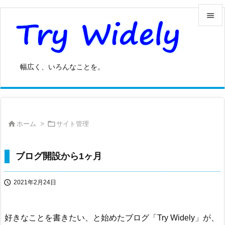


メニュ

幅広く、いろんなことを。
サイド

前へ



ホーム
>
サイト管理
次へ

検索
ブログ開設から1ヶ月

2021年2月24日
好きなことを書きたい、と始めたブログ「Try Widely」が、