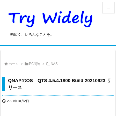


メニュ

幅広く、いろんなことを。
サイド

前へ




ホーム
>
PC関連
>
NAS
次へ

検索
QNAPのOS QTS 4.5.4.1800 Build 20210923 リ
リース

2021年10月2日