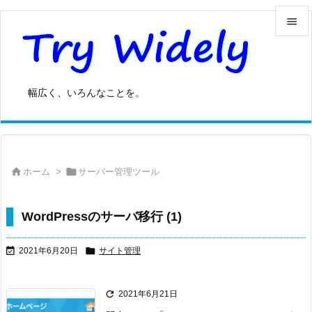


メニュ

幅広く、いろんなことを。
サイド

前へ



ホーム
>
サーバー管理ツール
次へ

検索
WordPressのサーバ移行 (1)


2021年6月20日
サイト管理

2021年6月21日