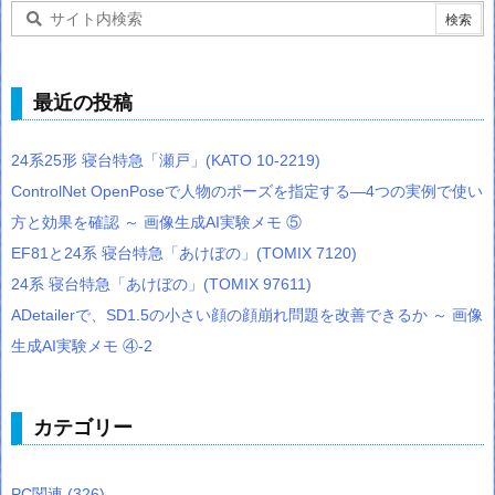
最近の投稿
24系25形 寝台特急「瀬戸」(KATO 10-2219)
ControlNet OpenPoseで人物のポーズを指定する―4つの実例で使い
方と効果を確認 ～ 画像生成AI実験メモ ⑤
EF81と24系 寝台特急「あけぼの」(TOMIX 7120)
24系 寝台特急「あけぼの」(TOMIX 97611)
ADetailerで、SD1.5の小さい顔の顔崩れ問題を改善できるか ～ 画像
生成AI実験メモ ④-2
カテゴリー
PC関連
(326)