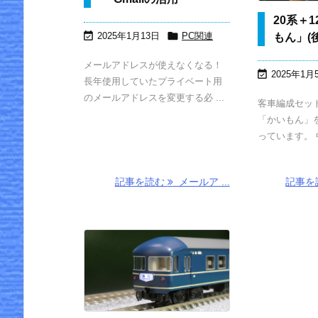
20系＋


2025年1月13日
PC関連
もん」(
メールアドレスが使えなくなる！

2025年1月
長年使用していたプライベート用
のメールアドレスを変更する必 ...
客車編成セッ
「かいもん」
っています。 中
記事を読む
メールア ...
記事を
24系25形 寝
ControlNet O
台特急「瀬
penPoseで人