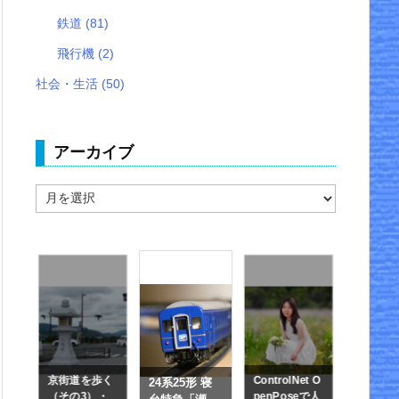
鉄道
(81)
飛行機
(2)
社会・生活
(50)
アーカイブ
ア
ー
カ
イ
ブ
成
京街道を歩く
ControlNet O
EF81と
24系25形 寝
素
（その3）・
penPoseで人
寝台特