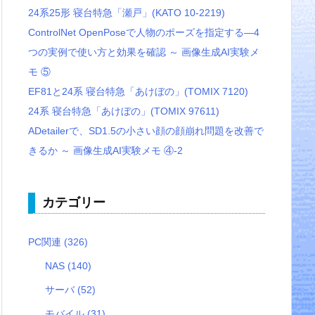
24系25形 寝台特急「瀬戸」(KATO 10-2219)
ControlNet OpenPoseで人物のポーズを指定する―4
つの実例で使い方と効果を確認 ～ 画像生成AI実験メ
モ ⑤
EF81と24系 寝台特急「あけぼの」(TOMIX 7120)
24系 寝台特急「あけぼの」(TOMIX 97611)
ADetailerで、SD1.5の小さい顔の顔崩れ問題を改善で
きるか ～ 画像生成AI実験メモ ④-2
カテゴリー
PC関連
(326)
NAS
(140)
サーバ
(52)
モバイル
(31)