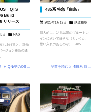
OS QTS
485系 特急「白鳥」
06 Build
108 リリース


2025年1月19日
鉄道模型
個人的に、14系以降のブルートレ

26日
NAS
インに次いで好きな（というか、
思い入れのあるのが）、485 ...
ro を立ち上げると、稼働
、バージョン更新の通
...
読む
QNAPのOS ...
記事を読む
485系 特 ...