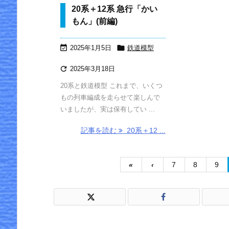
戸」(KATO 10
物のポーズを
20系＋12系 急行「かい
-2219)
指定する―4
もん」(前編)
つの実例で使
い方と効果を
確認 ～ 画像


2025年1月5日
鉄道模型
生成AI実験メ
モ ⑤

2025年3月18日
20系と鉄道模型 これまで、いくつ
もの列車編成を走らせて楽しんで
いましたが、実は保有してい ...
記事を読む
20系＋12 ...
«
‹
7
8
9