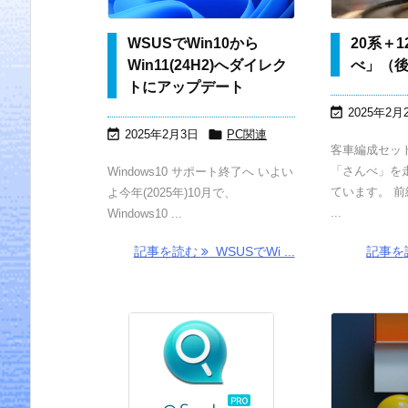
WSUSでWin10から
20系＋
Win11(24H2)へダイレク
べ」（
トにアップデート

2025年2月


2025年2月3日
PC関連
客車編成セッ
「さんべ」を
Windows10 サポート終了へ いよい
ています。 
よ今年(2025年)10月で、
...
Windows10 ...
記事を読む
WSUSでWi ...
記事を