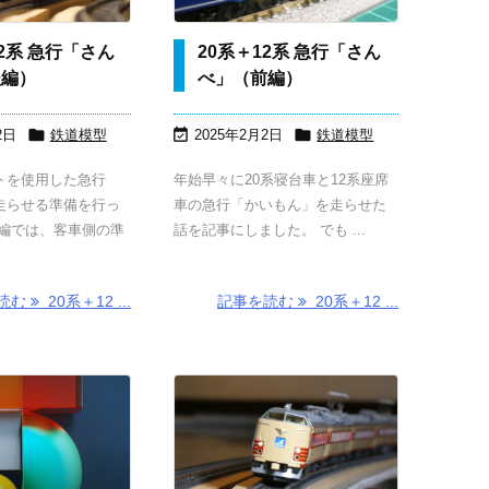
12系 急行「さん
20系＋12系 急行「さん
後編）
べ」（前編）



2日
鉄道模型
2025年2月2日
鉄道模型
トを使用した急行
年始早々に20系寝台車と12系座席
走らせる準備を行っ
車の急行「かいもん」を走らせた
前編では、客車側の準
話を記事にしました。 でも ...
読む
20系＋12 ...
記事を読む
20系＋12 ...