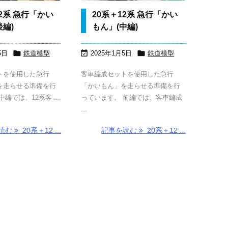
12系 急行「かい
20系＋12系 急行「かい
後編)
もん」(中編)



5日
鉄道模型
2025年1月5日
鉄道模型
トを使用した急行
客車編成セットを使用した急行
を走らせる準備を行
「かいもん」を走らせる準備を行
編では、12系客 ...
っています。 前編では、客車編成
...
読む
20系＋12 ...
記事を読む
20系＋12 ...
EF81と24系
24系 寝台特急
ADetailerで、
SDXLで生
寝台特急「あ
「あけぼの」
SD1.5の小さ
した画像を