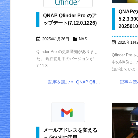
QNAPの
QNAP Qfinder Pro のア
5.2.3.30
ップデート(7.12.0.1226)
20250


2025年1月26日
NAS

2025年1月
Qfinder Pro の更新通知がありまし
Qfinder P
た。 現在使用中のバージョンが
中のNASに
7.11.3. ...
知が出ていまし 
記事を読む
QNAP Qfi ...
記事を
メールアドレスを変える
－ Gmailの活用