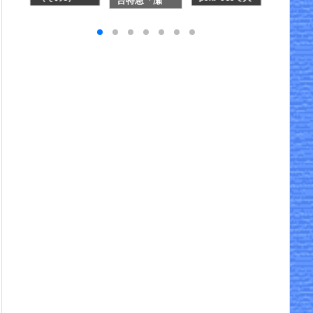
台特急「瀬
SD
枚方宿～淀宿
物のポーズを
けぼの」
戸」(KATO 10
Aを
指定する―4
MIX 712
-2219)
～
つの実例で使
I実
い方と効果を
1
確認 ～ 画像
生成AI実験メ
モ ⑤