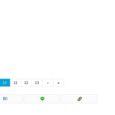
けぼの」(TO
(TOMIX 9761
い顔の顔崩れ
材にして、
MIX 7120)
1)
問題を改善で
1.5のLoR
きるか ～ 画
作り直す 
像生成AI実験
画像生成A
メモ ④-2
験メモ ④-
10
11
12
13
›
»
B!