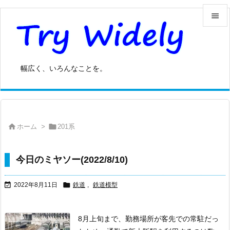


メニュ

幅広く、いろんなことを。
サイド

前へ



ホーム
>
201系
次へ

検索
今日のミヤソー(2022/8/10)


2022年8月11日
鉄道
,
鉄道模型
8月上旬まで、勤務場所が客先での常駐だっ