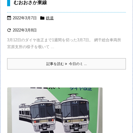
むおおさか東線


2022年3月7日
鉄道

2022年3月8日
3月12日のダイヤ改正まで1週間を切った3月7日。 網干総合車両所
宮原支所の様子を覗いて ...
記事を読む
今日のミ ...