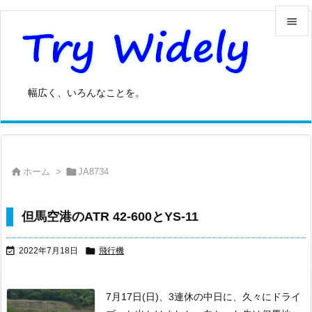


メニュ

幅広く、いろんなことを。
サイド

前へ



ホーム
>
JA8734
次へ

検索
但馬空港のATR 42-600とYS-11


2022年7月18日
飛行機
7月17日(日)、3連休の中日に、久々にドライ