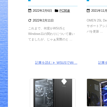



2022年2月6日
PC関連
2021年11

2022年2月11日
OMEN 25L De
サポートアシ
これまで、何度かWSUSと
バを更新 ...
Windows11の関わりについて書い
てましたが、じゃぁ実際のと ...
記事を読む
WSUSでWi ...
記事