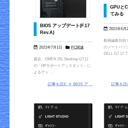
GPUと
てみる
BIOS アップデート(F.17

2021年6月
Rev.A)
動画編集目的
のノートパソ


2021年7月1日
PC関連
DELL G7 17 77
最近、OMEN 25L Desktop GT12
の「HPサポートアシスタント」に
よるアッ ...
記事を読む
BIOS ア ...
記事を