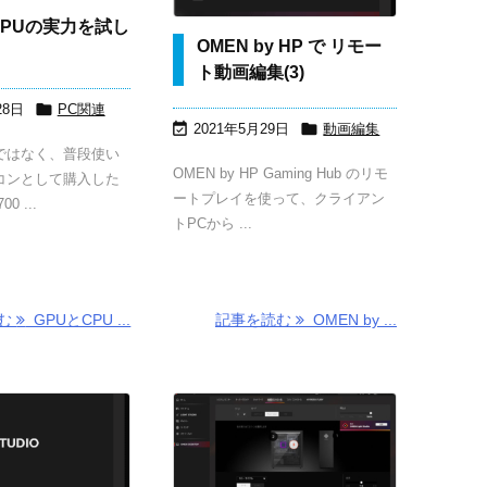
CPUの実力を試し
OMEN by HP で リモー
ト動画編集(3)

28日
PC関連


2021年5月29日
動画編集
ではなく、普段使い
OMEN by HP Gaming Hub のリモ
コンとして購入した
ートプレイを使って、クライアン
00 ...
トPCから ...
読む
GPUとCPU ...
記事を読む
OMEN by ...