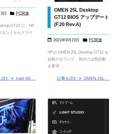
OMEN 25L Desktop

月3日
PC関連
GT12 BIOS アップデート
(F.20 Rev.A)
sktop GT12 に、HP
スタントからドライ


2021年9月23日
PC関連
HPの OMEN 25L Desktop GT12 を
起動させていて、気付けば再起動
を要求 ...
を読む
Intel WL ...
記事を読む
OMEN 25L ...