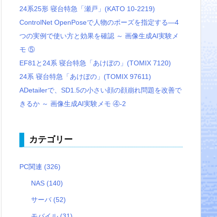
24系25形 寝台特急「瀬戸」(KATO 10-2219)
ControlNet OpenPoseで人物のポーズを指定する―4
つの実例で使い方と効果を確認 ～ 画像生成AI実験メ
モ ⑤
EF81と24系 寝台特急「あけぼの」(TOMIX 7120)
24系 寝台特急「あけぼの」(TOMIX 97611)
ADetailerで、SD1.5の小さい顔の顔崩れ問題を改善で
きるか ～ 画像生成AI実験メモ ④-2
カテゴリー
PC関連
(326)
NAS
(140)
サーバ
(52)
モバイル
(31)