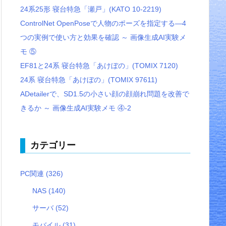
24系25形 寝台特急「瀬戸」(KATO 10-2219)
ControlNet OpenPoseで人物のポーズを指定する―4
つの実例で使い方と効果を確認 ～ 画像生成AI実験メ
モ ⑤
EF81と24系 寝台特急「あけぼの」(TOMIX 7120)
24系 寝台特急「あけぼの」(TOMIX 97611)
ADetailerで、SD1.5の小さい顔の顔崩れ問題を改善で
きるか ～ 画像生成AI実験メモ ④-2
カテゴリー
PC関連
(326)
NAS
(140)
サーバ
(52)
モバイル
(31)