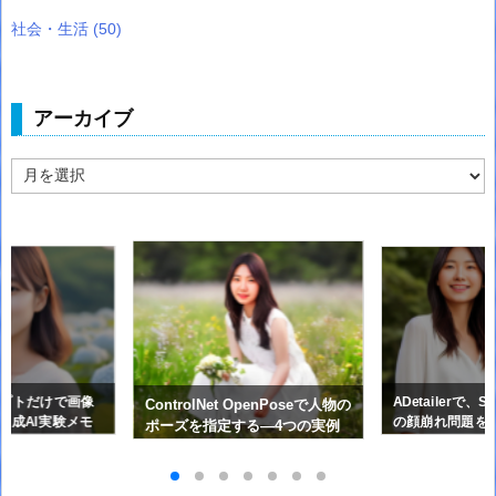
社会・生活
(50)
アーカイブ
ア
ー
カ
イ
ブ
ンプトだけで画像
ADetailerで、
ControlNet OpenPoseで人物の
像生成AI実験メモ
の顔崩れ問題を
ポーズを指定する―4つの実例
画像生成AI実験メ
で使い方と効果を確認 ～ 画像
生成AI実験メモ ⑤