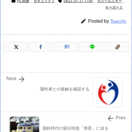


PC関連
,
セキュリティ
DELL G7 17-7700
,
カスペルスキー
,
キーボード

Posted by
Tsucchy
B!

Next
陽性者との接触を確認する

Prev
国鉄時代の寝台特急「彗星」に迫る