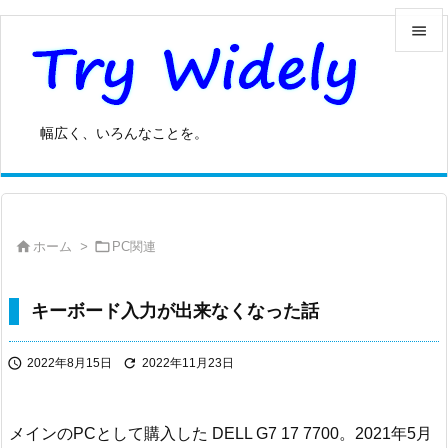


メニュ

幅広く、いろんなことを。
サイド

前へ



ホーム
>
PC関連
次へ

検索
キーボード入力が出来なくなった話


2022年8月15日
2022年11月23日
メインのPCとして購入した DELL G7 17 7700。2021年5月