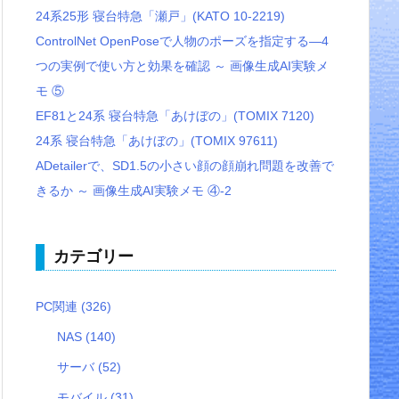
24系25形 寝台特急「瀬戸」(KATO 10-2219)
ControlNet OpenPoseで人物のポーズを指定する―4
つの実例で使い方と効果を確認 ～ 画像生成AI実験メ
モ ⑤
EF81と24系 寝台特急「あけぼの」(TOMIX 7120)
24系 寝台特急「あけぼの」(TOMIX 97611)
ADetailerで、SD1.5の小さい顔の顔崩れ問題を改善で
きるか ～ 画像生成AI実験メモ ④-2
カテゴリー
PC関連
(326)
NAS
(140)
サーバ
(52)
モバイル
(31)