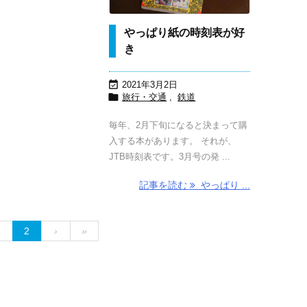
やっぱり紙の時刻表が好
き

2021年3月2日

旅行・交通
,
鉄道
毎年、2月下旬になると決まって購
入する本があります。 それが、
JTB時刻表です。3月号の発 ...
記事を読む
やっぱり ...
1
2
›
»