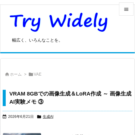


メニュ

幅広く、いろんなことを。
サイド

前へ



ホーム
>
VAE
次へ

検索
VRAM 8GBでの画像生成＆LoRA作成 ～ 画像生成
AI実験メモ ③


2026年6月21日
生成AI