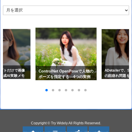
ア
ー
カ
イ
ブ
ンプトだけで画像
ADetailerで、
ControlNet OpenPoseで人物の
像生成AI実験メモ
の顔崩れ問題を
ポーズを指定する―4つの実例
画像生成AI実験メ
で使い方と効果を確認 ～ 画像
生成AI実験メモ ⑤
Copyright ©
Try Widely
All Rights Reserved.