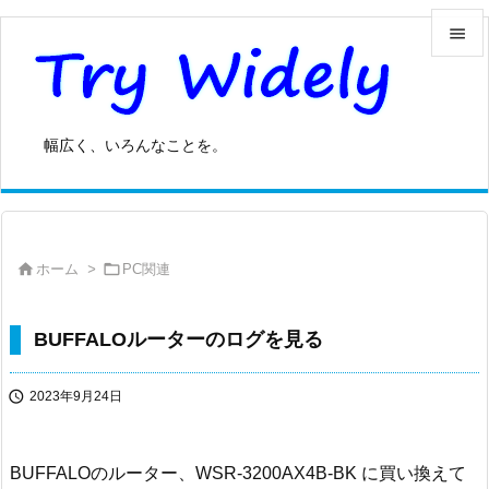


メニュ

幅広く、いろんなことを。
サイド

前へ



ホーム
>
PC関連
次へ

検索
BUFFALOルーターのログを見る

2023年9月24日
BUFFALOのルーター、WSR-3200AX4B-BK に買い換えて