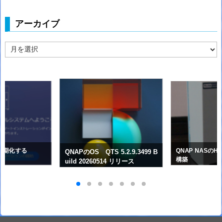
アーカイブ
ア
ー
カ
イ
ブ
を初期化する
QNAP NASのH
QNAPのOS QTS 5.2.9.3499 B
構築
uild 20260514 リリース