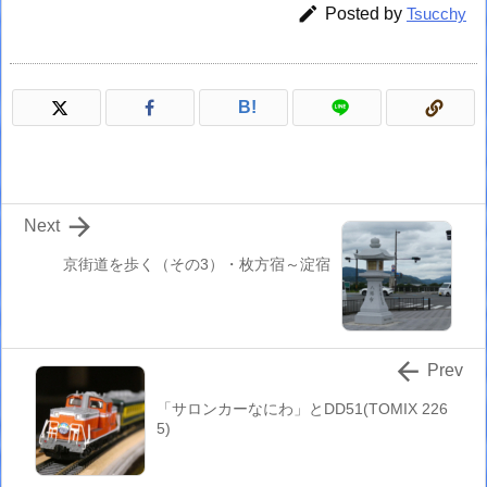

Posted by
Tsucchy
B!

Next
京街道を歩く（その3）・枚方宿～淀宿

Prev
「サロンカーなにわ」とDD51(TOMIX 226
5)