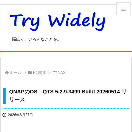


メニュ

幅広く、いろんなことを。
サイド

前へ




ホーム
>
PC関連
>
NAS
次へ

検索
QNAPのOS QTS 5.2.9.3499 Build 20260514 リ
リース

2026年6月27日