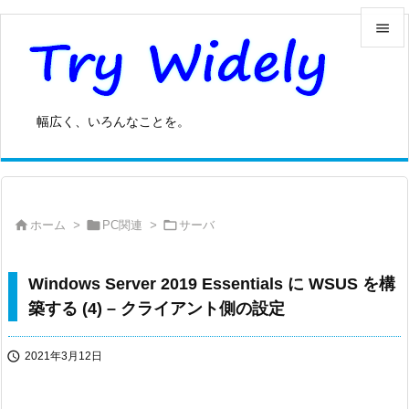


メニュ

幅広く、いろんなことを。
サイド

前へ




ホーム
>
PC関連
>
サーバ
次へ

検索
Windows Server 2019 Essentials に WSUS を構
築する (4) – クライアント側の設定

2021年3月12日