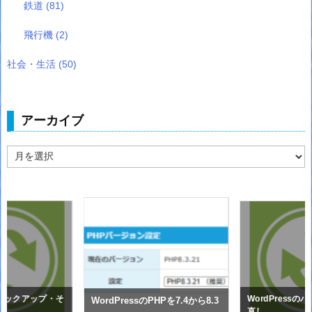
鉄道
(81)
飛行機
(2)
社会・生活
(50)
アーカイブ
ア
ー
カ
イ
ブ
sのバックアップ・そ
WordPress
WordPressのPHPを7.4から8.3
直し