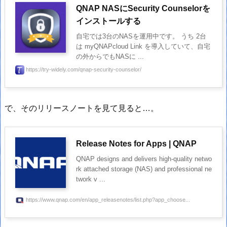
QNAP NASにSecurity Counselorを
インストールする
自宅では3台のNASを運用中です。 うち 2台
は myQNAPcloud Link を導入していて、自宅
の外からでもNASに ...
https://try-widely.com/qnap-security-counselor/
で、そのリリースノートを見て見ると…。
Release Notes for Apps | QNAP
QNAP designs and delivers high-quality netwo
rk attached storage (NAS) and professional ne
twork v ...
https://www.qnap.com/en/app_releasenotes/list.php?app_choose...