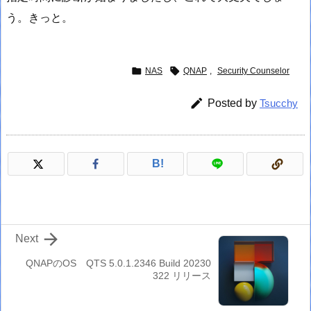
う。きっと。


NAS
QNAP
,
Security Counselor

Posted by
Tsucchy
B!

Next
QNAPのOS QTS 5.0.1.2346 Build 20230
322 リリース