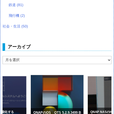
鉄道
(81)
飛行機
(2)
社会・生活
(50)
アーカイブ
ア
ー
カ
イ
ブ
を初期化する
QNAP NASのH
QNAPのOS QTS 5.2.9.3499 B