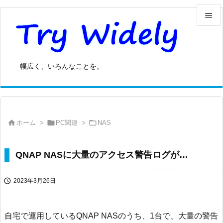


メニュ

幅広く、いろんなことを。
サイド

前へ




ホーム
>
PC関連
>
NAS
次へ

検索
QNAP NASに大量のアクセス警告ログが…

2023年3月26日
自宅で運用しているQNAP NASのうち、1台で、大量の警告