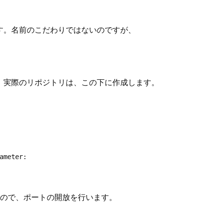
を別リポジト
をPOP3で維
（2）
（1）
リに移行させ
持する
たときの失敗
す。名前のこだわりではないのですが、
話
。実際のリポジトリは、この下に作成します。
ameter:

すので、ポートの開放を行います。