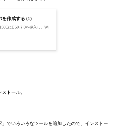
ーバを作成する (1)
50EにESXi7.0を導入し、Wi
インストール。
SVNリポジト
MyDNS.JPの
Lubuntuを試
Lubuntu
択」でいろいろなツールを追加したので、インストー
リの一部だけ
サブドメイン
してみる
してみる