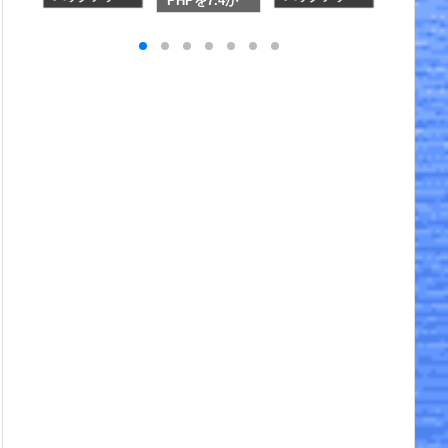
PHPを7.4か
プ・その後
プ・見直し
を別リ
ら8.3へ
リに移
たとき
話