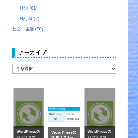
鉄道
(81)
飛行機
(2)
社会・生活
(50)
アーカイブ
ア
ー
カ
イ
ブ
を試
WordPressの
WordPressの
SVNリ
WordPressの
バックアッ
バックアッ
リの一