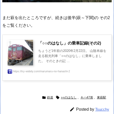
まだ萩を出たところですが、続きは後半(萩～下関)の その2
をご覧ください。
「○○のはなし」の乗車記録(その2)
ちょうど1年前の2020年2月22日。 山陰本線を
走る観光列車「○○のはなし」に乗車しまし
た。 そのときの記 ...
https://try-widely.com/marumaru-no-hanashi-2


鉄道
○○のはなし
,
キハ47形
,
東萩駅

Posted by
Tsucchy