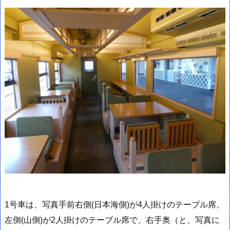
1号車は、写真手前右側(日本海側)が4人掛けのテーブル席、
左側(山側)が2人掛けのテーブル席で、右手奥（と、写真に