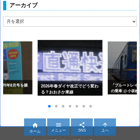
アーカイブ
ア
ー
カ
イ
ブ
970年8月号を購
「ブルートレイ
2026年春ダイヤ改正でどう変わ
の乗車 @小坂
る？おおさか東線




メニュー
SNS
上へ
ホーム