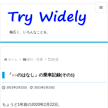


メニュ

幅広く、いろんなことを。
サイド

前へ




ホーム
>
旅行・交通
>
鉄道
次へ

検索
「○○のはなし」の乗車記録(その1)


2021年2月22日
2021年2月23日
ちょうど1年前の2020年2月22日。