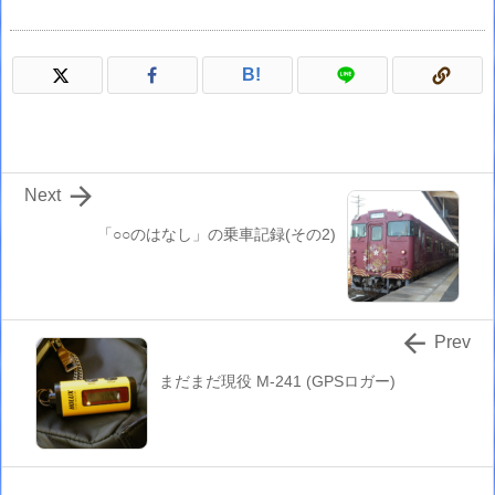
B!

Next
「○○のはなし」の乗車記録(その2)

Prev
まだまだ現役 M-241 (GPSロガー)