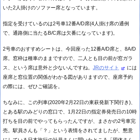
いた2人掛けのソファー席となっています。
指定を受けているのは2号車12番A/D席(4人掛け席の通例
で、通路側に当たるB/C席は欠番になっています)。
2号車のおすすめシートは、今回座った12番A/D席と、8A/D
席。窓枠は種車のままですので、二人とも目の前が窓ガラ
ス、という席は意外と少ないんですね。
JRのサイト
には
座席と窓位置の関係がわかる図がありますので、座席予約
の際には、ぜひご確認を。
ちなみに、この列車(2020年2月22日の東萩発新下関行き)、
とある駅のみどりの窓口で、1月22日の指定券発売日の10時
打ちを目の前でやってもらったんですが、まさかの2号車完
売。駅員さんも「？」という表情をされてましたが、懇意
にしている日本旅行の社員さんに聞いたところ「団体さん