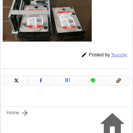

Posted by
Tsucchy
B!


Home