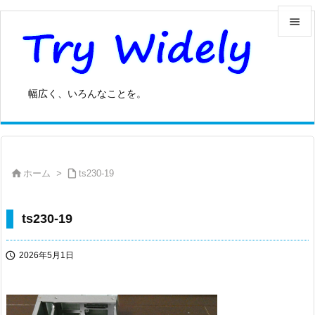


メニュ

幅広く、いろんなことを。
サイド

前へ



ホーム
>
ts230-19
次へ

検索
ts230-19

2026年5月1日