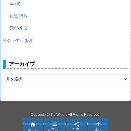
車
(8)
鉄道
(81)
飛行機
(2)
社会・生活
(50)
アーカイブ
ア
ー
カ
イ
ブ
Copyright ©
Try Widely
All Rights Reserved.




WordPress Luxeritas Theme is provided by "
Thought is free
".
メニュー
SNS
上へ
ホーム