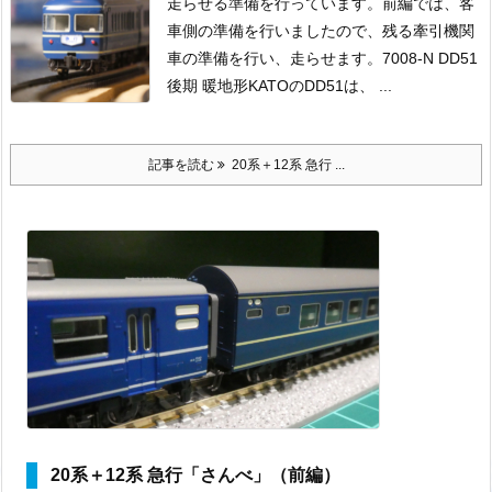
走らせる準備を行っています。
前編では、客
車側の準備を行いましたので、残る牽引機関
車の準備を行い、走らせます。
7008-N DD51
後期 暖地形
KATOのDD51は、 ...
記事を読む
20系＋12系 急行 ...
20系＋12系 急行「さんべ」（前編）