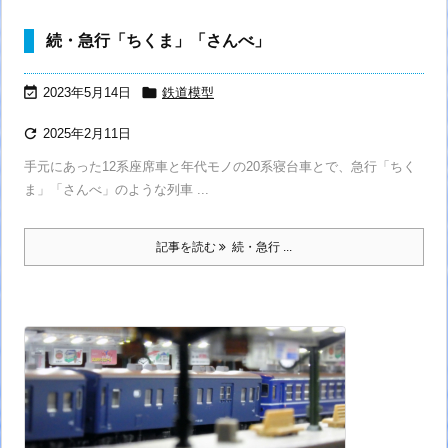
続・急行「ちくま」「さんべ」


2023年5月14日
鉄道模型

2025年2月11日
手元にあった12系座席車と年代モノの20系寝台車とで、急行「ちく
ま」「さんべ」のような列車 ...
記事を読む
続・急行 ...