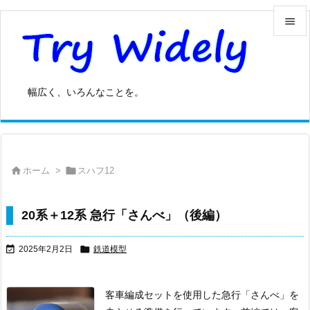


メニュ

幅広く、いろんなことを。
サイド

前へ



ホーム
>
スハフ12
次へ

検索
20系＋12系 急行「さんべ」（後編）


2025年2月2日
鉄道模型
客車編成セットを使用した急行「さんべ」を