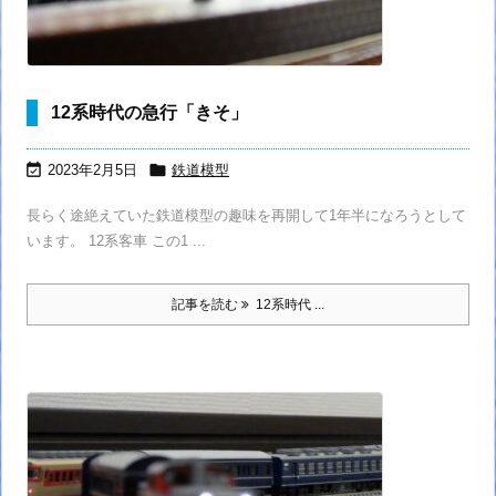
12系時代の急行「きそ」


2023年2月5日
鉄道模型
長らく途絶えていた鉄道模型の趣味を再開して1年半になろうとして
います。 12系客車 この1 ...
記事を読む
12系時代 ...