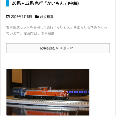
20系＋12系 急行「かいもん」(中編)


2025年1月5日
鉄道模型
客車編成セットを使用した急行「かいもん」を走らせる準備を行っ
ています。 前編では、客車編成 ...
記事を読む
20系＋12 ...