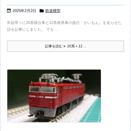


2025年2月2日
鉄道模型
年始早々に20系寝台車と12系座席車の急行「かいもん」を走らせた
話を記事にしました。 でも ...
記事を読む
20系＋12 ...