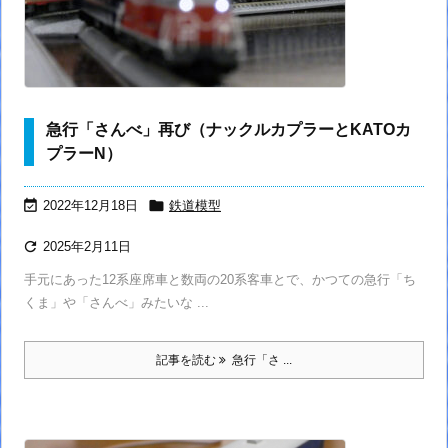
急行「さんべ」再び（ナックルカプラーとKATOカ
プラーN）


2022年12月18日
鉄道模型

2025年2月11日
手元にあった12系座席車と数両の20系客車とで、かつての急行「ち
くま」や「さんべ」みたいな ...
記事を読む
急行「さ ...