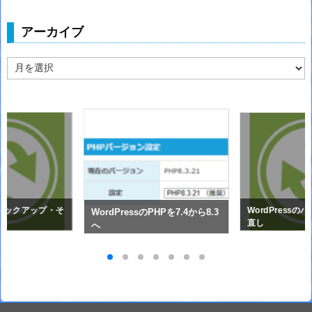
アーカイブ
ア
ー
カ
イ
ブ
sのバックアップ・そ
WordPress
WordPressのPHPを7.4から8.3
直し
へ