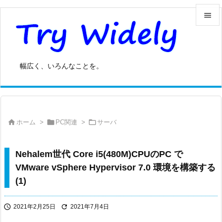


メニュ

幅広く、いろんなことを。
サイド

前へ




ホーム
>
PC関連
>
サーバ
次へ

検索
Nehalem世代 Core i5(480M)CPUのPC で
VMware vSphere Hypervisor 7.0 環境を構築する
(1)


2021年2月25日
2021年7月4日