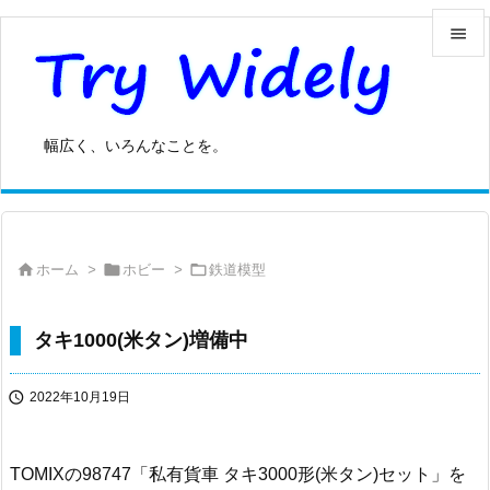


メニュ

幅広く、いろんなことを。
サイド

前へ




ホーム
>
ホビー
>
鉄道模型
次へ

検索
タキ1000(米タン)増備中

2022年10月19日
TOMIXの98747「私有貨車 タキ3000形(米タン)セット」を