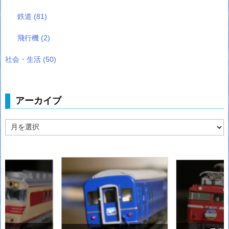
鉄道
(81)
飛行機
(2)
社会・生活
(50)
アーカイブ
ア
ー
カ
イ
ブ