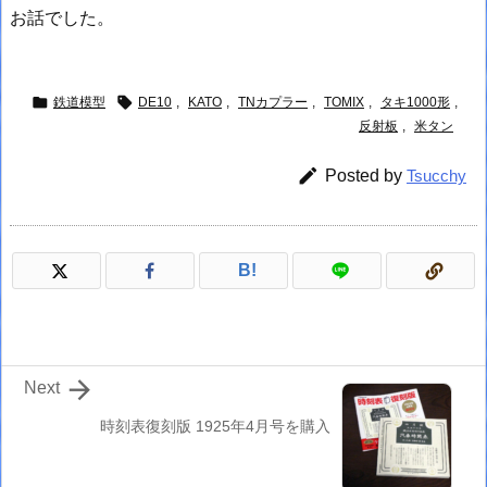
お話でした。


鉄道模型
DE10
,
KATO
,
TNカプラー
,
TOMIX
,
タキ1000形
,
反射板
,
米タン

Posted by
Tsucchy
B!

Next
時刻表復刻版 1925年4月号を購入