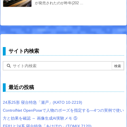
が発売されたのが昨年(202 ...
サイト内検索
最近の投稿
24系25形 寝台特急「瀬戸」(KATO 10-2219)
ControlNet OpenPoseで人物のポーズを指定する―4つの実例で使い
方と効果を確認 ～ 画像生成AI実験メモ ⑤
EF81と24系 寝台特急「あけぼの」(TOMIX 7120)