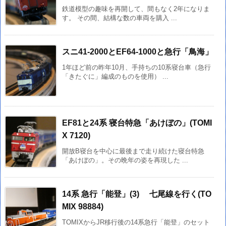
鉄道模型の趣味を再開して、間もなく2年になりま
す。 その間、結構な数の車両を購入 ...
スニ41-2000とEF64-1000と急行「鳥海」
1年ほど前の昨年10月、手持ちの10系寝台車（急行
「きたぐに」編成のものを使用） ...
EF81と24系 寝台特急「あけぼの」(TOMI
X 7120)
開放B寝台を中心に最後まで走り続けた寝台特急
「あけぼの」。その晩年の姿を再現した ...
14系 急行「能登」(3) 七尾線を行く(TO
MIX 98884)
TOMIXからJR移行後の14系急行「能登」のセット