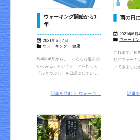
ウォーキング開始から1
雨の日
年

2021年6月

ウォーキン

2021年6月7日

ウォーキング
,
健康
これまで、何
昨年の6月から、「いろんな道を歩
りにウォーキ
いてみる」というテーマを作って
いてきました
「歩きつぶし」を日課にしてい ...
...
記事を読む
ウォーキ ...
記事
京街道を歩く
京街道を歩く
（その3）・
（その2）・