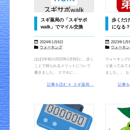
スギ薬局の「スギサポ
歩くだ
walk」でマイル交換
になる


2024年1月6日
2023年1月


ウォーキング
ウォーキン
ほぼ1年前の2023年1月8日に、歩く
ウォーキング
ことで得られるメリットについて
り返ってみて
書きました。 スマホに ...
ました。。 もち
記事を読む
スギ薬局 ...
記事