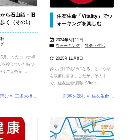
橋から石山詣・旧
住友生命「Vitality」でウ
歩く（その1）
ォーキングを楽しむ
8日

2024年5月11日
グ

ウォーキング
,
社会・生活
1年5月。まだコロナ禍

2025年11月8日
出を控えていた時期
歩くだけでお得になる、という話
りごえ奈良 ...
を以前に書きましたが、その中
で、住友生命保険のVitalit ...
を読む
三条大橋 ...
記事を読む
住友生命 ...