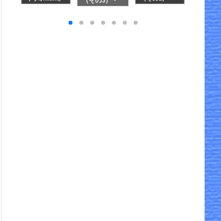
（その3）・
最後のマイル
鳥飼大橋～枚
ーキン
枚方宿～淀宿
交換
方宿
しむ(2)
から1年
経て