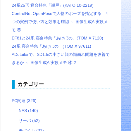
24系25形 寝台特急「瀬戸」(KATO 10-2219)
ControlNet OpenPoseで人物のポーズを指定する―4
つの実例で使い方と効果を確認 ～ 画像生成AI実験メ
モ ⑤
EF81と24系 寝台特急「あけぼの」(TOMIX 7120)
24系 寝台特急「あけぼの」(TOMIX 97611)
ADetailerで、SD1.5の小さい顔の顔崩れ問題を改善で
きるか ～ 画像生成AI実験メモ ④-2
カテゴリー
PC関連
(326)
NAS
(140)
サーバ
(52)
モバイル
(31)