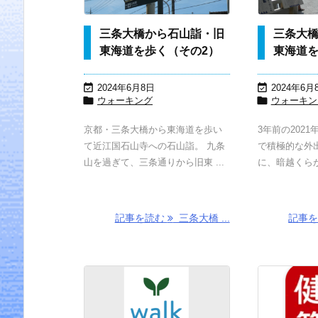
三条大橋から石山詣・旧
三条大
東海道を歩く（その2）
東海道を


2024年6月8日
2024年6月


ウォーキング
ウォーキン
京都・三条大橋から東海道を歩い
3年前の202
て近江国石山寺への石山詣。 九条
で積極的な外
山を過ぎて、三条通りから旧東 ...
に、暗越くらが
記事を読む
三条大橋 ...
記事