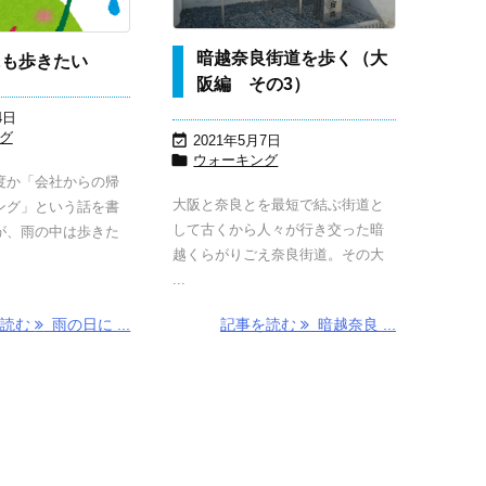
暗越奈良街道を歩く（大
にも歩きたい
阪編 その3）
4日
グ

2021年5月7日

ウォーキング
度か「会社からの帰
大阪と奈良とを最短で結ぶ街道と
ング」という話を書
して古くから人々が行き交った暗
が、雨の中は歩きた
越くらがりごえ奈良街道。その大
...
を読む
雨の日に ...
記事を読む
暗越奈良 ...
住友生命「Vit
京街道を歩く
「バニラな毎
「バニラな
ality」でウォ
（その1）・
日」と淀川散
日」ロケ地