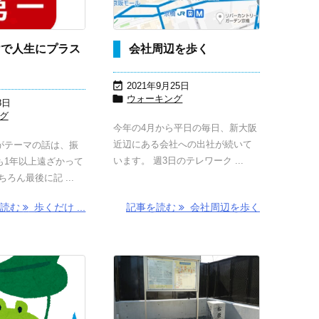
けで人生にプラス
会社周辺を歩く
？

2021年9月25日

ウォーキング
8日
グ
今年の4月から平日の毎日、新大阪
近辺にある会社への出社が続いて
がテーマの話は、振
います。 週3日のテレワーク ...
も1年以上遠ざかって
ろん最後に記 ...
を読む
歩くだけ ...
記事を読む
会社周辺を歩く