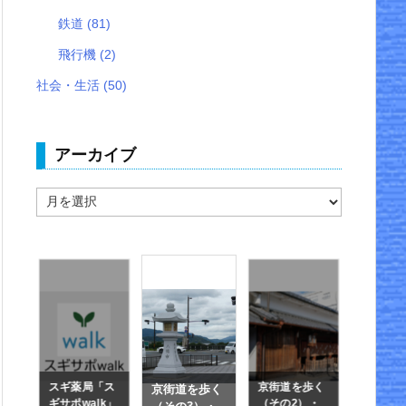
鉄道
(81)
飛行機
(2)
社会・生活
(50)
アーカイブ
ア
ー
カ
イ
ブ
毎
スギ薬局「ス
京街道を歩く
住友生命
京街道を歩く
を
ギサポwalk」
（その2）・
ality