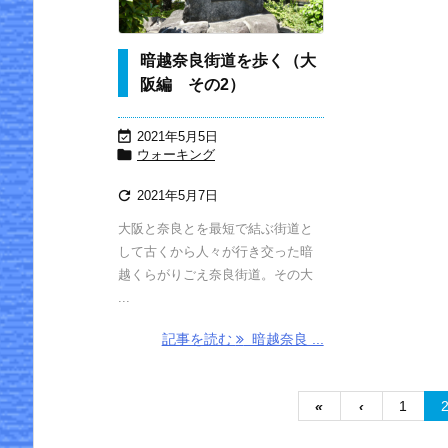
枚方宿～淀宿
鳥飼大橋～枚
方宿
暗越奈良街道を歩く（大
阪編 その2）

2021年5月5日

ウォーキング

2021年5月7日
大阪と奈良とを最短で結ぶ街道と
して古くから人々が行き交った暗
越くらがりごえ奈良街道。その大
...
記事を読む
暗越奈良 ...
«
‹
1